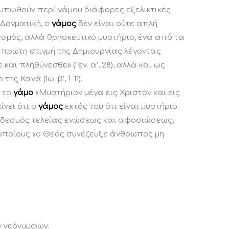
πωθούν περί γάμου διάφορες εξελικτικές
 Δογματική, ο
γάμος
δεν είναι ούτε απλή
εσμός, αλλά θρησκευτικό μυστήριο, ένα από τα
 πρώτη στιγμή της Δημιουργίας λέγοντας
ι πληθύνεσθε» (Γεν. α’, 28), αλλά και ως
 Κανά (Ίω. β’, 1-11).
 το
γάμο
«Μυστήριον μέγα εις Χριστόν και εις
αίνει ότι ο
γάμος
εκτός του ότι είναι μυστήριο
αι δεσμός τελείας ενώσεως και αφοσιώσεως,
ς οποίους «ο Θεός συνέζευξε άνθρωπος μη
 νεόνυμφων.