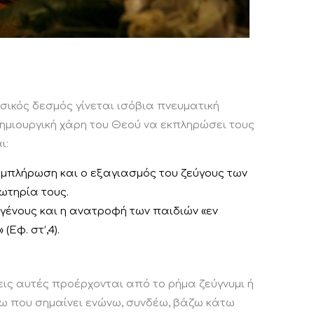
υσικός δεσμός γίνεται ισόβια πνευματική
 δημιουργική χάρη του Θεού να εκπληρώσει τους
ι:
υμπλήρωση και ο εξαγιασμός του ζεύγους των
ωτηρία τους.
γένους και η ανατροφή των παιδιών «εν
(Εφ. στ’,4).
εις αυτές προέρχονται από το ρήμα ζεύγνυμι ή
ω που σημαίνει ενώνω, συνδέω, βάζω κάτω