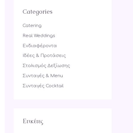
r
Categories
c
h
Catering
f
Real Weddings
o
Ενδιαφέροντα
r
Ιδέες & Προτάσεις
:
Στολισμός Δεξίωσης
Συνταγές & Menu
Συνταγές Cocktail
Ετικέτες