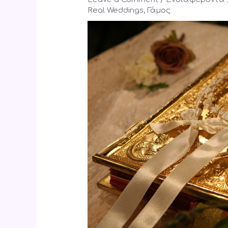
Real Weddings
,
Γάμος