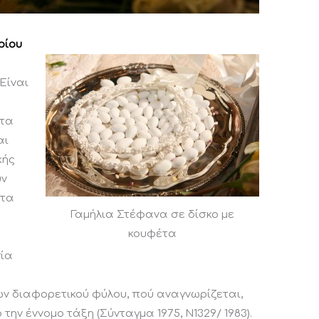
ρίου
Είναι
στα
αι
κής
ύν
ητα
Γαμήλια Στέφανα σε δίσκο με
κουφέτα
νία
 διαφορετικού φύλου, πού αναγνωρίζεται,
ην έννομο τάξη (Σύνταγμα 1975, Ν1329/ 1983).