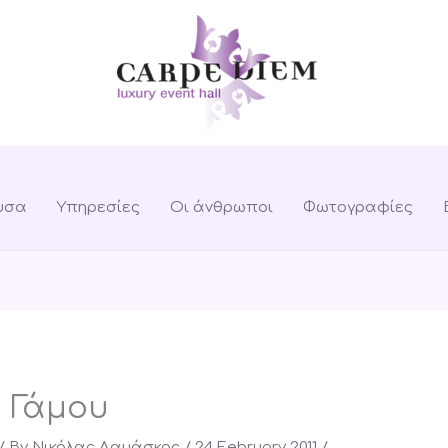
υσα
Υπηρεσίες
Οι άνθρωποι
Φωτογραφίες
 Γάμου
/ By
Νικόλας Δαμάσκος
/
24 February 2011
/