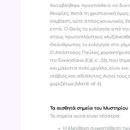
Καταβλήθηκε προσπάθεια να διατυ
θεωρίες. Κατά τη χριστιανική όμως
σύμβαση, ούτε απλός κοινωνικός δ
επτά. Ο Θεός το ευλόγησε από την
στους πρωτοπλάστους «Αύξάνεσθε κα
Θεάνθρωπος το ευλόγησε στο γάμο της
Ο Απόστολος Παύλος χαρακτήρισε
την Έκκλησίαν» (Εφ. ε’, 32), που σημ
και μάλιστα πολύ μεγάλο, είναι κ
ισόβιος και αδιάλυτος: Αυτοί του
χωριζέτω» (Ματθ. ιθ’ 6).
.
Τα αισθητά σημεία του Μυστηρίου
Τα σημεία αυτά είναι τέσσερα:
Η ελεύθερη συγκατάθεση των