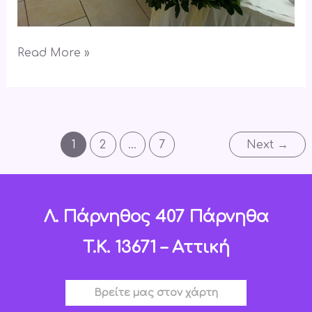
Read More »
1
2
…
7
Next
→
Λ. Πάρνηθος 407 Πάρνηθα
T.K. 13671 – Αττική
Βρείτε μας στον χάρτη