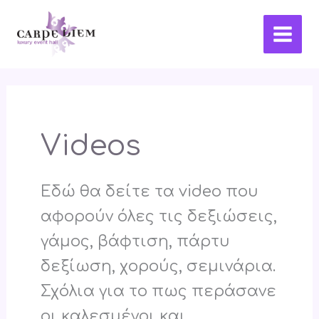
Skip
Main
to
Men
content
Videos
Εδώ θα δείτε τα video που
αφορούν όλες τις δεξιώσεις,
γάμος, βάφτιση, πάρτυ
δεξίωση, χορούς, σεμινάρια.
Σχόλια για το πως περάσανε
οι καλεσμένοι και