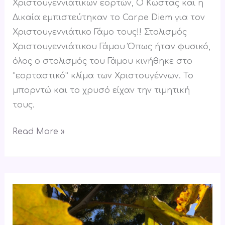
Χριστουγεννιάτικων εορτών, Ο Κώστας και η
Δικαία εμπιστεύτηκαν το Carpe Diem για τον
Χριστουγεννιάτικο Γάμο τους!! Στολισμός
Χριστουγεννιάτικου Γάμου Όπως ήταν φυσικό,
όλος ο στολισμός του Γάμου κινήθηκε στο
“εορταστικό” κλίμα των Χριστουγέννων. Το
μπορντώ και το χρυσό είχαν την τιμητική
τους.
Read More »
Μυστήριο
Γάμου
και