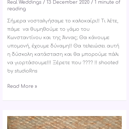
Real Weddings
/
13 December 2020
/
1 minute of
Άννας
reading
#covidfree
Σήμερα νοσταλγήσαμε τo καλοκαίρι!! Τι λέτε,
πάμε να θυμηθούμε το γάμο του
Κωνσταντίνου και της Άννας; Θα κάνουμε
υπομονή, έχουμε δύναμη!! Θα τελειώσει αυτή
η δύσκολη κατάσταση και θα μπορούμε πάλι
να γιορτάσουμε!!! Ξέρετε που ???? !! shooted
by studioRns
Read More »
Χριστουγεννιάτικος
γάμος