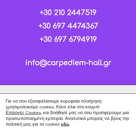
+30 210 2447519
+30 697 4474367
+30 697 6794919
info@carpediem-hall.gr
Για να σου εξασφαλίσουμε κορυφαία πλοήγηση
χρησιμοποιούμε cookies. Κάνε κλικ στο κουμπί
Επιλογές Cookies
. και βοήθησέ μας να σου προσφέρουμε μια
προσωποποιημένη εμπειρία. Αναλυτικά μπορείς να βρεις την
πολιτική μας για τα cookies
.
εδώ
Copyright © 2026 Carpe Diem.