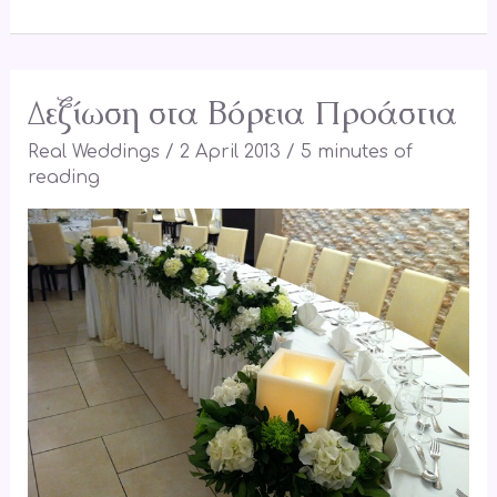
Δεξίωση στα Βόρεια Προάστια
Δεξίωση
στα
Real Weddings
/
2 April 2013
/
5 minutes of
Βόρεια
reading
Προάστια