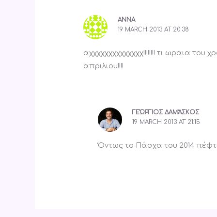
ΑΝΝΑ
19 MARCH 2013 AT 20:38
αχχχχχχχχχχχχχχ!!!!!!!! τι ωραια το
απριλιου!!!!
ΓΕΏΡΓΙΟΣ ΔΑΜΆΣΚΟΣ
19 MARCH 2013 AT 21:15
Όντως το Πάσχα του 2014 πέφτε