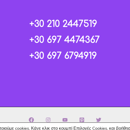
+30 210 2447519
+30 697 4474367
+30 697 6794919
ιούμε cookies. Κάνε κλικ στο κουμπί
Επιλογές Cookies
. και βοήθ