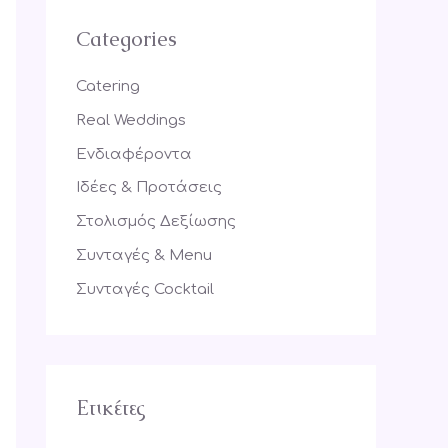
r
Categories
c
h
Catering
f
Real Weddings
o
Ενδιαφέροντα
r
Ιδέες & Προτάσεις
:
Στολισμός Δεξίωσης
Συνταγές & Menu
Συνταγές Cocktail
Ετικέτες