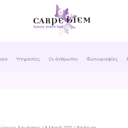
υσα
Υπηρεσίες
Οι άνθρωποι
Φωτογραφίες
εώργιος Δαμάσκος
/
8 March 2013
/
Βάφτιση
,