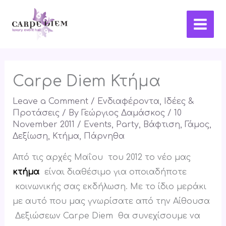
Skip
Main
to
Men
content
Carpe Diem Κτήμα
Leave a Comment
/
Ενδιαφέροντα
,
Ιδέες &
Προτάσεις
/ By
Γεώργιος Δαμάσκος
/
10
November 2011
/
Events
,
Party
,
Βάφτιση
,
Γάμος
,
Δεξίωση
,
Κτήμα
,
Πάρνηθα
Από τις αρχές Μαΐου του 2012 το νέο μας
κτήμα
είναι διαθέσιμο για οποιαδήποτε
κοινωνικής σας εκδήλωση. Με το ίδιο μεράκι
με αυτό που μας γνωρίσατε από την Αίθουσα
Δεξιώσεων Carpe Diem θα συνεχίσουμε να