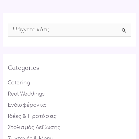
S
e
a
r
Categories
c
h
Catering
f
Real Weddings
o
Ενδιαφέροντα
r
Ιδέες & Προτάσεις
:
Στολισμός Δεξίωσης
Συνταγές & Menu