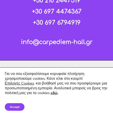
+30 210 2447519
+30 697 4474367
+30 697 6794919
info@carpediem-hall.gr
Για να σου εξασφαλίσουμε κορυφαία πλοήγηση
χρησιμοποιούμε cookies. Κάνε κλικ στο κουμπί
Επιλογές Cookies
. και βοήθησέ μας να σου προσφέρουμε μια
προσωποποιημένη εμπειρία. Αναλυτικά μπορείς να βρεις την
πολιτική μας για τα cookies
.
εδώ
Copyright © 2026 Carpe Diem.
Accept