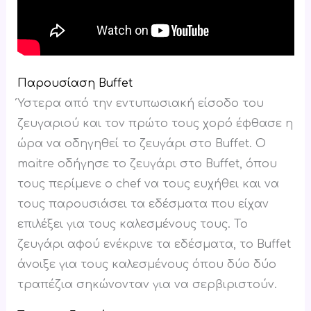
Παρουσίαση Buffet
Ύστερα από την εντυπωσιακή είσοδο του
ζευγαριού και τον πρώτο τους χορό έφθασε η
ώρα να οδηγηθεί το ζευγάρι στο Buffet. Ο
maitre οδήγησε το ζευγάρι στο Buffet, όπου
τους περίμενε ο chef να τους ευχήθει και να
τους παρουσιάσει τα εδέσματα που είχαν
επιλέξει για τους καλεσμένους τους. Το
ζευγάρι αφού ενέκρινε τα εδέσματα, το Buffet
άνοιξε για τους καλεσμένους όπου δύο δύο
τραπέζια σηκώνονταν για να σερβιριστούν.