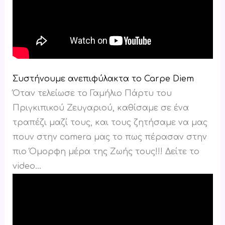
Συστήνουμε ανεπιφύλακτα το Carpe Diem
Όταν τελείωσε το Γαμήλιο Πάρτυ του
Πριγκιπικού Ζευγαριού, καθίσαμε σε ένα
τραπέζι μαζί τους, και τους ζητήσαμε να μας
πουν στην camera μας το πως πέρασαν στην
πιο Όμορφη μέρα της Ζωής τους!!! Δείτε το
video…