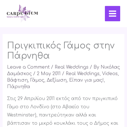
Skip
Main
to
Men
content
Πριγκιπικός Γάμος στην
Πάρνηθα
Leave a Comment
/
Real Weddings
/ By
Νικόλας
Δαμάσκος
/
2 May 2011
/
Real Weddings
,
Videos
,
Βάφτιση
,
Γάμος
,
Δεξίωση
,
Είπαν για μας!
,
Πάρνηθα
Στις 29 Απριλίου 2011 εκτός από τον πριγκιπικό
Γάμο στο Λονδίνο (στο Αβαείο του
Westminster), παντρεύτηκαν αλλά και
βάπτισαν το μικρό κουκλάκι τους o Δήμος και