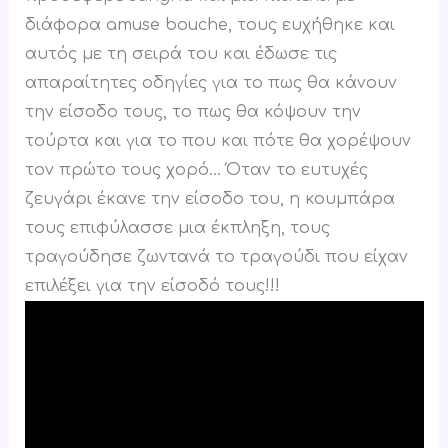
διάφορα amuse bouche, τους ευχήθηκε και
αυτός με τη σειρά του και έδωσε τις
απαραίτητες οδηγίες για το πως θα κάνουν
την είσοδο τους, το πως θα κόψουν την
τούρτα και για το που και πότε θα χορέψουν
τον πρώτο τους χορό… Όταν το ευτυχές
ζευγάρι έκανε την είσοδο του, η κουμπάρα
τους επιφύλασσε μια έκπληξη, τους
τραγούδησε ζωντανά το τραγούδι που είχαν
επιλέξει για την είσοδό τους!!!