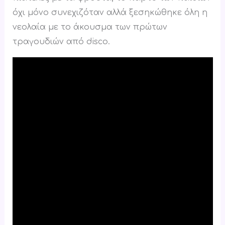
όχι μόνο συνεχιζόταν αλλά ξεσηκώθηκε όλη η
νεολαία με το άκουσμα των πρώτων
τραγουδιών από disco.