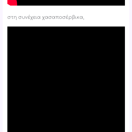
στη συνέχεια χασαποσέρβικα,