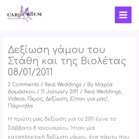
Skip
Main
to
Men
content
Δεξίωση γάμου του
Στάθη και της Βιολέτας
08/01/2011
2 Comments
/
Real Weddings
/ By
Μαρία
Δαμάσκου
/
11 January 2011
/
Real Weddings
,
Videos
,
Γάμος
,
Δεξίωση
,
Είπαν για μας!
,
Πάρνηθα
Η πρώτη μας δεξίωση για το 2011 έγινε το
Σάββατο 8 Ιανουαρίου. Ήταν μια
καταπληκτική δεξίωση γάμου, ένα πάρτυ που