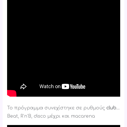
Το πρόγραμμα συνεχίστηκε σε ρυθμούς
club
…
Βeat, R’n’B, disco μέχρι και macarena