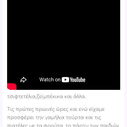
τσιφτετέλια,ζεϊμπέκικα και άλλα.
Τις πρώτες πρωινές ώρες και ενώ είχαμε
προσφέρει την γαμήλια τούρτα και τις
πιατέλες με τα φρούτα, το πάρτυ των παιδιών