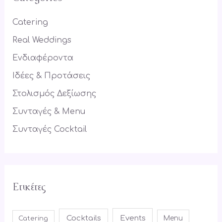
c
h
Catering
f
Real Weddings
o
Ενδιαφέροντα
r
Ιδέες & Προτάσεις
:
Στολισμός Δεξίωσης
Συνταγές & Menu
Συνταγές Cocktail
Ετικέτες
Cocktails
Events
Menu
Catering