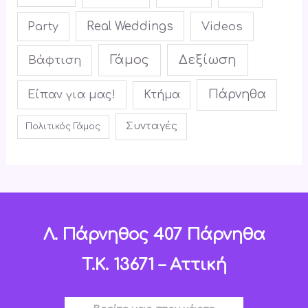
Real Weddings
Videos
Party
Γάμος
Δεξίωση
Βάφτιση
Πάρνηθα
Είπαν για μας!
Κτήμα
Συνταγές
Πολιτικός Γάμος
Λ. Πάρνηθος 407 Πάρνηθα
T.K. 13671 – Αττική