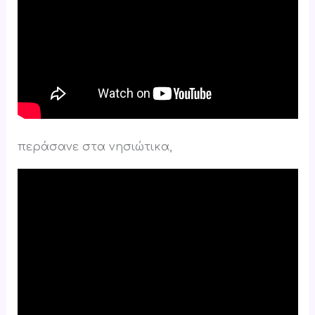
περάσανε στα νησιώτικα,