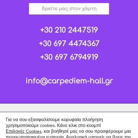
Βρείτε μας στον χάρτη
+30 210 2447519
+30 697 4474367
+30 697 6794919
info@carpediem-hall.gr
Για να σου εξασφαλίσουμε κορυφαία πλοήγηση
χρησιμοποιούμε cookies. Κάνε κλικ στο κουμπί
Επιλογές Cookies
. και βοήθησέ μας να σου προσφέρουμε μια
προσωποποιημένη εμπειρία. Αναλυτικά μπορείς να βρεις την