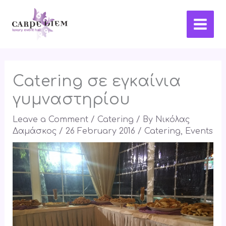
Skip
Main
to
Men
content
Catering σε εγκαίνια
γυμναστηρίου
Leave a Comment
/
Catering
/ By
Νικόλας
Δαμάσκος
/
26 February 2016
/
Catering
,
Events