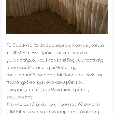
Το Σάββατο 20 Φεβρουαρίου, έκανε εγκαίνια
το
20M Fitness
. Πρόκειται για ένα νέο
γυμναστήριο, και ένα νέο είδος γυμναστικής
όπου βασίζεται στη μέθοδο της
ηλεκτρομυοδιέγερσης. Μέθοδο που εδώ και
πολλά χρόνια έχει ανακαλυφθεί και
εφαρμόζεται ως εναλλακτικός τρόπος
εκγύμνασης.
Στο νέο αυτό ξεκίνημα, ήμασταν δίπλα στο
20M Fitness για να τονίσουμε την ιδιαίτερη