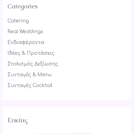
r
Categories
c
h
Catering
f
Real Weddings
o
Ενδιαφέροντα
r
Ιδέες & Προτάσεις
:
Στολισμός Δεξίωσης
Συνταγές & Menu
Συνταγές Cocktail
Ετικέτες