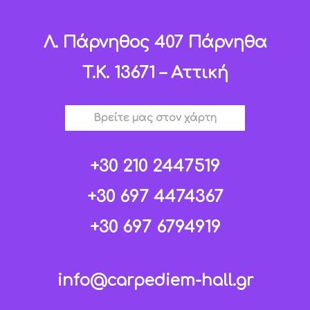
Λ. Πάρνηθος 407 Πάρνηθα
T.K. 13671 – Αττική
Βρείτε μας στον χάρτη
+30 210 2447519
+30 697 4474367
+30 697 6794919
info@carpediem-hall.gr