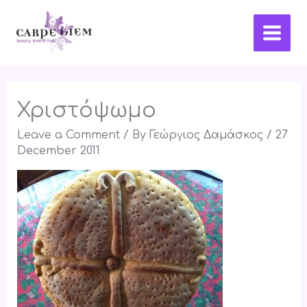
Skip
Main
to
Men
content
Χριστόψωμο
Leave a Comment
/ By
Γεώργιος Δαμάσκος
/
27
December 2011