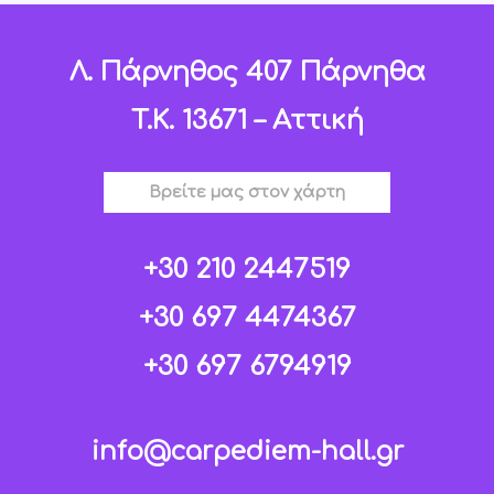
Λ. Πάρνηθος 407 Πάρνηθα
T.K. 13671 – Αττική
Βρείτε μας στον χάρτη
+30 210 2447519
+30 697 4474367
+30 697 6794919
info@carpediem-hall.gr