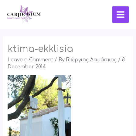
Skip
Main
to
Men
content
ktima-ekklisia
Leave a Comment
/ By
Γεώργιος Δαμάσκος
/
8
December 2014