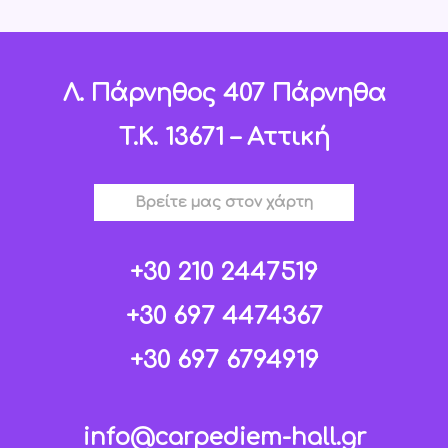
Λ. Πάρνηθος 407 Πάρνηθα
T.K. 13671 – Αττική
Βρείτε μας στον χάρτη
+30 210 2447519
+30 697 4474367
+30 697 6794919
info@carpediem-hall.gr