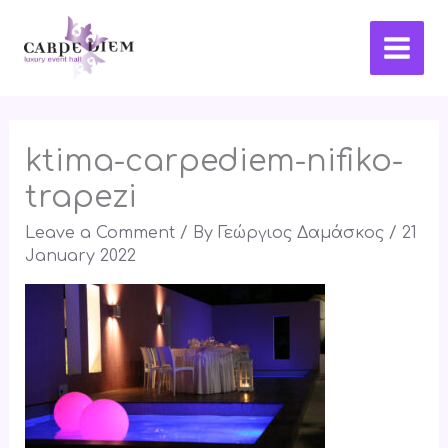
Skip
Main
to
Men
content
ktima-carpediem-nifiko-
trapezi
Leave a Comment
/ By
Γεώργιος Δαμάσκος
/
21
January 2022