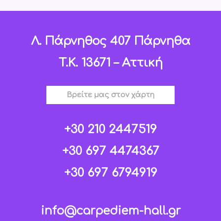
Λ. Πάρνηθος 407 Πάρνηθα
T.K. 13671 – Αττική
Βρείτε μας στον χάρτη
+30 210 2447519
+30 697 4474367
+30 697 6794919
info@carpediem-hall.gr