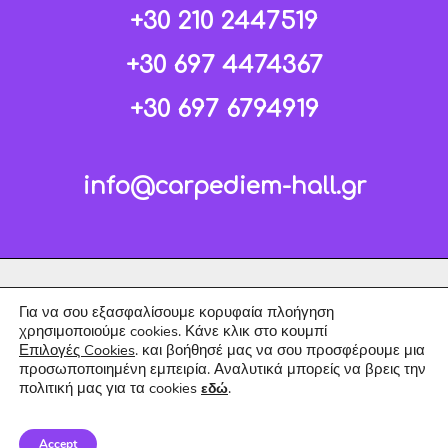
+30 210 2447519
+30 697 4474367
+30 697 6794919
info@carpediem-hall.gr
Για να σου εξασφαλίσουμε κορυφαία πλοήγηση
χρησιμοποιούμε cookies. Κάνε κλικ στο κουμπί
Επιλογές Cookies
. και βοήθησέ μας να σου προσφέρουμε μια
προσωποποιημένη εμπειρία. Αναλυτικά μπορείς να βρεις την
πολιτική μας για τα cookies
.
εδώ
Copyright © 2026 Carpe Diem.
Accept