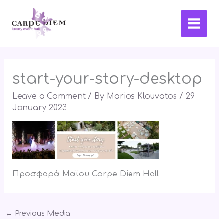
Skip
Main
to
Men
content
start-your-story-desktop
Leave a Comment
/ By
Marios Klouvatos
/
29
January 2023
Προσφορά Μαϊου Carpe Diem Hall
←
Previous Media