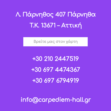
Λ. Πάρνηθος 407 Πάρνηθα
T.K. 13671 – Αττική
Βρείτε μας στον χάρτη
+30 210 2447519
+30 697 4474367
+30 697 6794919
info@carpediem-hall.gr