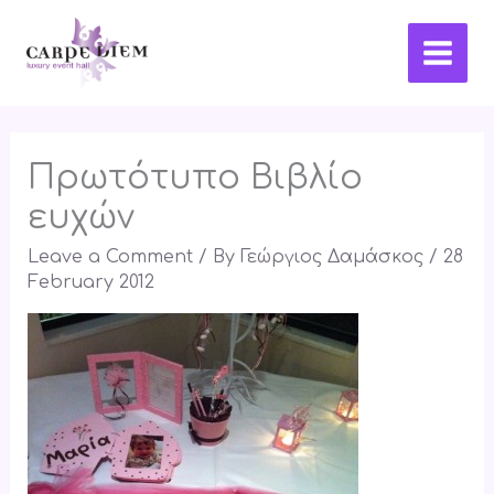
Skip
Main
to
Men
content
Πρωτότυπο Βιβλίο
ευχών
Leave a Comment
/ By
Γεώργιος Δαμάσκος
/
28
February 2012