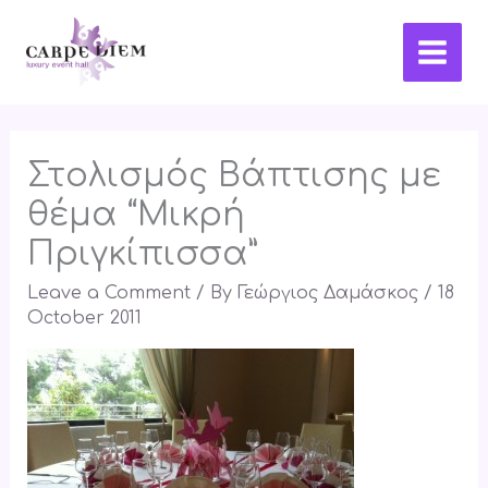
Skip
Main
to
Men
content
Στολισμός Βάπτισης με
θέμα “Μικρή
Πριγκίπισσα”
Leave a Comment
/ By
Γεώργιος Δαμάσκος
/
18
October 2011