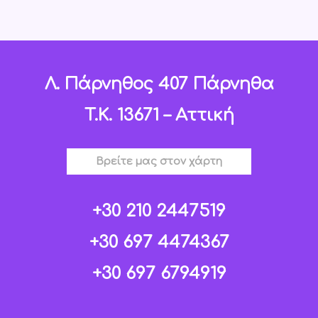
Λ. Πάρνηθος 407 Πάρνηθα
T.K. 13671 – Αττική
Βρείτε μας στον χάρτη
+30 210 2447519
+30 697 4474367
+30 697 6794919