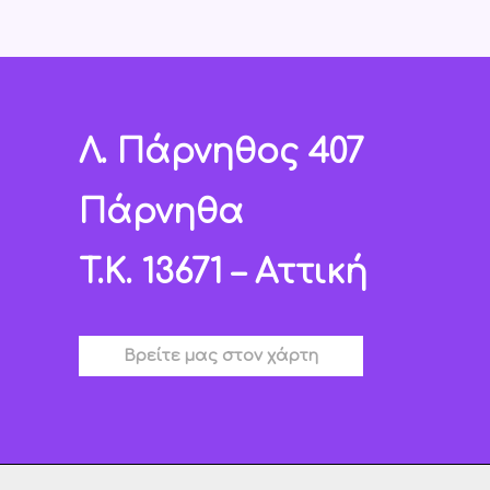
Λ. Πάρνηθος 407
Πάρνηθα
T.K. 13671 – Αττική
Βρείτε μας στον χάρτη