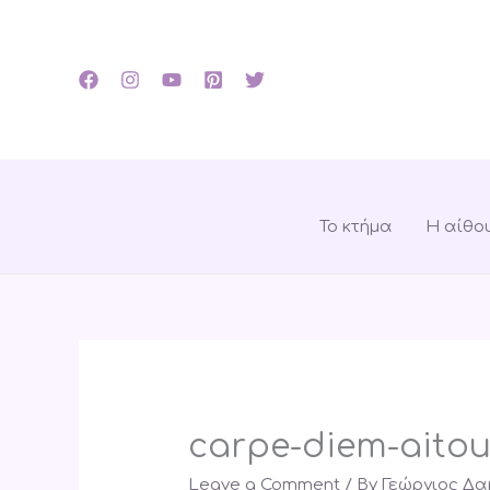
Skip
to
content
Το κτήμα
Η αίθο
carpe-diem-aitou
Leave a Comment
/ By
Γεώργιος Δ