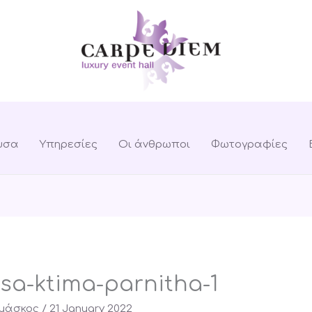
υσα
Υπηρεσίες
Οι άνθρωποι
Φωτογραφίες
sa-ktima-parnitha-1
αμάσκος
/
21 January 2022